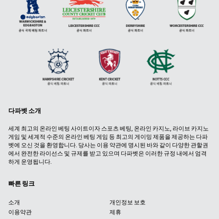
다파벳 소개
세계 최고의 온라인 베팅 사이트이자 스포츠 베팅, 온라인 카지노, 라이브 카지노
게임 및 세계적 수준의 온라인 베팅 게임 등 최고의 게이밍 제품을 제공하는 다파
벳에 오신 것을 환영합니다. 당사는 이용 약관에 명시된 바와 같이 다양한 관할권
에서 완전한 라이선스 및 규제를 받고 있으며 다파벳은 이러한 규정 내에서 엄격
하게 운영됩니다.
빠른 링크
소개
개인정보 보호
이용약관
제휴